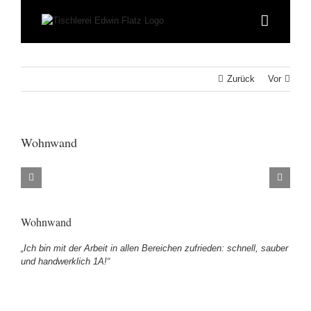
Zum
Inhalt
springen
Zurück
Vor
Wohnwand
Wohnwand
„Ich bin mit der Arbeit in allen Bereichen zufrieden: schnell, sauber
und handwerklich 1A!“