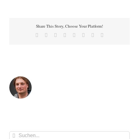
Share This Story, Choose Your Platform!
Facebook
X
Reddit
LinkedIn
Tumblr
Pinterest
Vk
E-
Mail
Suche